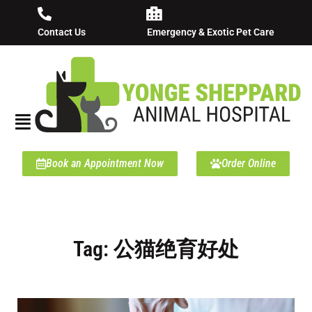
Contact Us
Emergency & Exotic Pet Care
Book an Appointment Now
Order Online
Tag: 公猫绝育好处