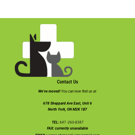
Contact Us
We’ve moved!
You can now find us at:
678 Sheppard Ave East, Unit 6
North York, ON M2K 1B7
TEL:
647 -260-8387
FAX:
currently unavailable